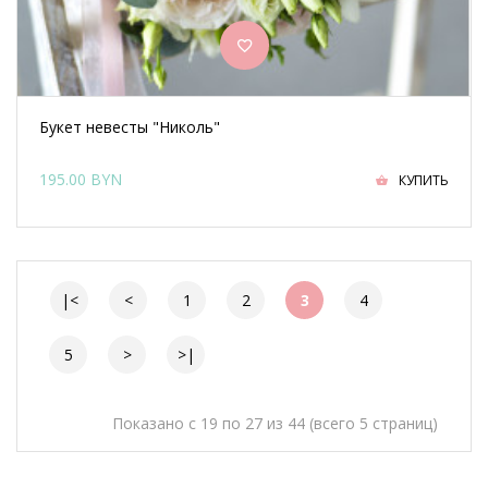
Букет невесты "Николь"
195.00 BYN
КУПИТЬ
|<
<
1
2
3
4
5
>
>|
Показано с 19 по 27 из 44 (всего 5 страниц)