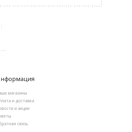
нформация
аши магазины
плата и доставка
овости и акции
оветы
братная связь